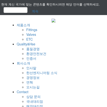
현재 계신 국가에 맞는 콘텐츠를 확인하시려면 해당 언어를 선택하세요.
계속
제품소개
Fittings
Valves
ETC
Quality&Hse
품질경영
환경안전보건
인증서
회사소개
인사말
한선엔지니어링 소식
경영정보
연혁
오시는길
Contact
상담 문의
국내대리점
해외대리점