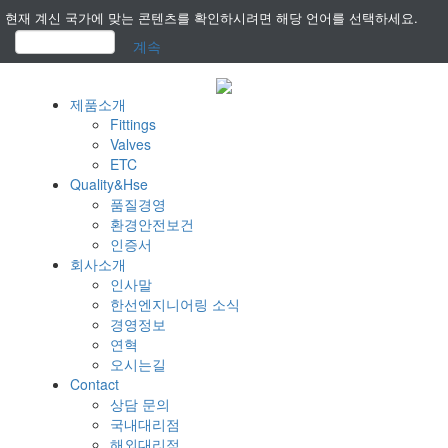
현재 계신 국가에 맞는 콘텐츠를 확인하시려면 해당 언어를 선택하세요.
계속
제품소개
Fittings
Valves
ETC
Quality&Hse
품질경영
환경안전보건
인증서
회사소개
인사말
한선엔지니어링 소식
경영정보
연혁
오시는길
Contact
상담 문의
국내대리점
해외대리점