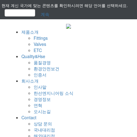
현재 계신 국가에 맞는 콘텐츠를 확인하시려면 해당 언어를 선택하세요.
계속
제품소개
Fittings
Valves
ETC
Quality&Hse
품질경영
환경안전보건
인증서
회사소개
인사말
한선엔지니어링 소식
경영정보
연혁
오시는길
Contact
상담 문의
국내대리점
해외대리점