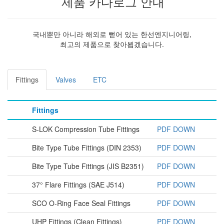
제품 카다로그 안내
국내뿐만 아니라 해외로 뻗어 있는 한선엔지니어링,
최고의 제품으로 찾아뵙겠습니다.
Fittings
Valves
ETC
Fittings
S-LOK Compression Tube Fittings
PDF DOWN
Bite Type Tube Fittings (DIN 2353)
PDF DOWN
Bite Type Tube Fittings (JIS B2351)
PDF DOWN
37° Flare Fittings (SAE J514)
PDF DOWN
SCO O-Ring Face Seal Fittings
PDF DOWN
UHP Fittings (Clean Fittings)
PDF DOWN