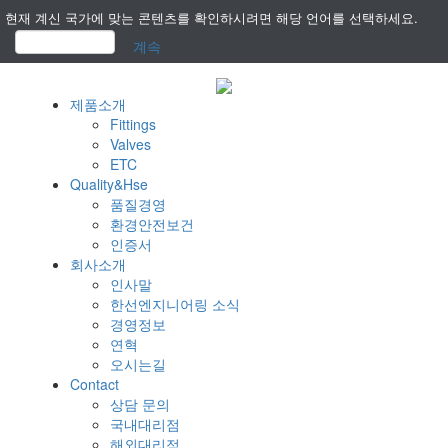
현재 계신 국가에 맞는 콘텐츠를 확인하시려면 해당 언어를 선택하세요.
계속
제품소개
Fittings
Valves
ETC
Quality&Hse
품질경영
환경안전보건
인증서
회사소개
인사말
한선엔지니어링 소식
경영정보
연혁
오시는길
Contact
상담 문의
국내대리점
해외대리점