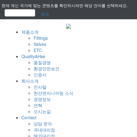
현재 계신 국가에 맞는 콘텐츠를 확인하시려면 해당 언어를 선택하세요.
계속
제품소개
Fittings
Valves
ETC
Quality&Hse
품질경영
환경안전보건
인증서
회사소개
인사말
한선엔지니어링 소식
경영정보
연혁
오시는길
Contact
상담 문의
국내대리점
해외대리점