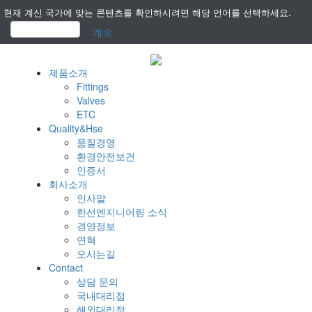
현재 계신 국가에 맞는 콘텐츠를 확인하시려면 해당 언어를 선택하세요.
계속
제품소개
Fittings
Valves
ETC
Quality&Hse
품질경영
환경안전보건
인증서
회사소개
인사말
한선엔지니어링 소식
경영정보
연혁
오시는길
Contact
상담 문의
국내대리점
해외대리점